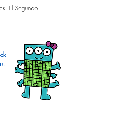
jas, El Segundo.
eck
ou.